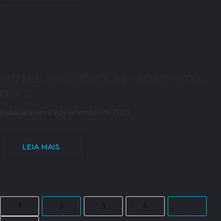
MOTEL XPERIENCE 25 - EQUIPOTEL
DIA 2
Publicado em 29 de setembro de 2025
LEIA MAIS
1
2
3
4
…