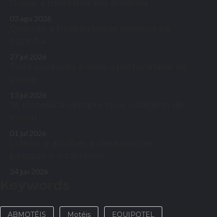
O que a motelaria me ensinou
03 ago 2026
Quando a hospitalidade começa na
cozinha
27 jul 2026
Toda sucessão é uma oportunidade de
inovar
13 jul 2026
“A motelaria sempre teve coragem de
inovar”
01 jul 2026
Liderar é acolher e desenvolver
pessoas é o caminho
24 jun 2026
Keywords
ABMOTÉIS
Motéis
EQUIPOTEL