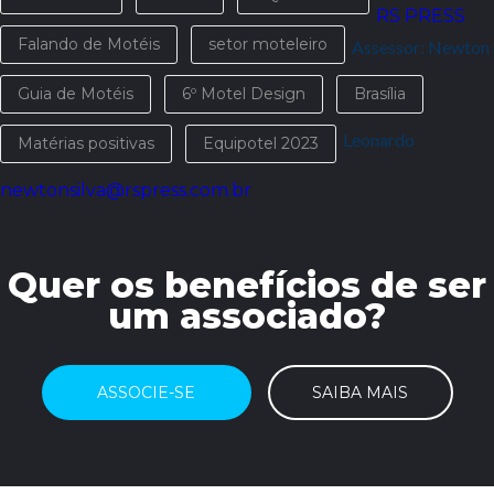
RS PRESS
Falando de Motéis
setor moteleiro
Assessor: Newton
Guia de Motéis
6º Motel Design
Brasília
Leonardo
Matérias positivas
Equipotel 2023
newtonsilva@rspress.com.br
Quer os benefícios de ser
um associado?
ASSOCIE-SE
SAIBA MAIS