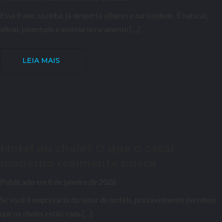
Essa frase, sozinha, já desperta olhares e curiosidade. É natural,
afinal, juventude e motelaria raramente […]
LEIA MAIS
Motel ou chalé? O que o casal
moderno realmente busca
Publicado em 8 de janeiro de 2026
Se você é empresário do setor de motéis, provavelmente percebeu
que os chalés estão cada […]