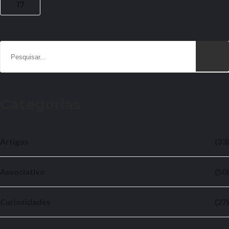
17
Categorias
Artigos
(33)
Associativo
(50)
Curiosidades
(27)