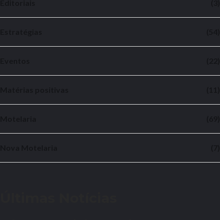
Editoriais
(3)
Estratégias
(54)
Eventos
(22)
Matérias positivas
(11)
Motelaria
(69)
Nova Motelaria
(7)
Últimas Notícias