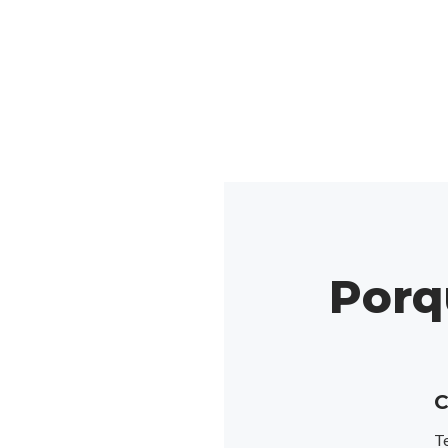
Porq
C
T