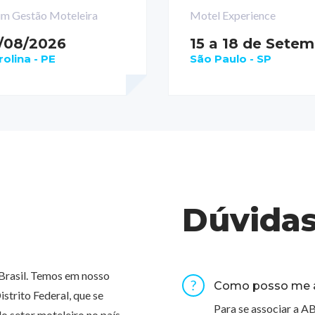
um Gestão Moteleira
Motel Experience
/08/2026
15 a 18 de Sete
rolina - PE
São Paulo - SP
Dúvida
Brasil. Temos em nosso
Como posso me 
strito Federal, que se
Para se associar a A
o setor moteleiro no país.