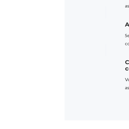
as
A
S
co
C
c
Vo
as