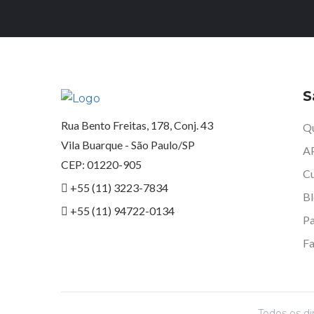
S
Rua Bento Freitas, 178, Conj. 43
Q
Vila Buarque - São Paulo/SP
A
CEP: 01220-905
Cu
+55 (11) 3223-7834
B
+55 (11) 94722-0134
Pa
Fa
Todos os di