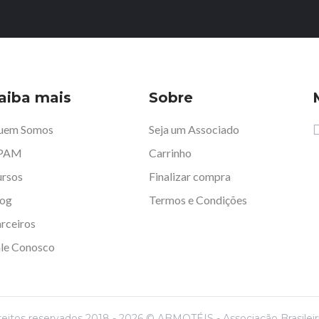
aiba mais
Sobre
uem Somos
Seja um Associado
PAM
Carrinho
rsos
Finalizar compra
log
Termos e Condições
rceiros
le Conosco
reitos reservados 2018 - 2026 © ABMOTÉIS - Associação Brasilei