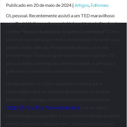
Publicado em 20 de maio de 2024 |
,
Artigos
Editoriais
Oi, pessoal. Recentemente assisti a um TED maravilhoso
com David Kelley, professor da Universidade de Stanford.
O título
“How to build your creative Confidence”
(Como
construir sua confiança criativa, em tradução livre), de cara
ganhou minha atenção. Pesquisando depois sobre ele,
encontrei que David, designer de formação e que tem 73
anos, se dedica ao longo da carreira a ajudar as pessoas a
ganharem confiança em suas habilidades criativas.
Um dos pontos do TED é quando ele explica que a
criatividade não é um domínio apenas para uns poucos
escolhidos. Ao longo da palestra (disponível neste link
), ele dá alguns
https://tinyurl.com/palestraDavid
conselhos gerais para aflorar essa criatividade que já existe
em nós. David tem ainda um livro, “Creative Confidence: