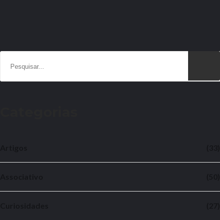
Categorias
Artigos
(33)
Associativo
(50)
Curiosidades
(27)