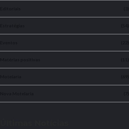
Editoriais
(3)
Estratégias
(54)
Eventos
(22)
Matérias positivas
(11)
Motelaria
(69)
Nova Motelaria
(7)
Últimas Notícias