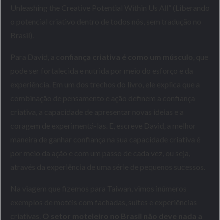
Unleashing the Creative Potential Within Us All” (Liberando
o potencial criativo dentro de todos nós, sem tradução no
Brasil).
Para David, a c
onfiança criativa é como um músculo
, que
pode ser fortalecida e nutrida por meio do esforço e da
experiência. Em um dos trechos do livro, ele explica que a
combinação de pensamento e ação definem a confiança
criativa, a capacidade de apresentar novas ideias e a
coragem de experimentá-las. E, escreve David, a melhor
maneira de ganhar confiança na sua capacidade criativa é
por meio da ação e com um passo de cada vez, ou seja,
através da experiência de uma série de pequenos sucessos.
Na viagem que fizemos para Taiwan, vimos inúmeros
exemplos de motéis com fachadas, suítes e experiências
criativas.
O setor moteleiro no Brasil não deve nada a