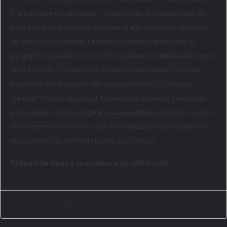
Curiosidade em aprender coisas novas, em questionar os
padrões, em se desafiar a pensar e agir de forma diferente
do que todos pensam. Encerro essa mensagem com as
perguntas: quando você escuta a palavra criatividade, o que
vem à mente? Como você define a criatividade? Em que
momento acha que perdeu essa qualidade? Ou nunca
treinou? O livro do David Kelley pode oferecer respostas
para ajudar você a resgatar essa qualidade. Convido você a
ler e depois me contar o que achou quando nos cruzarmos
nos eventos da ABMotéis. Até a próxima!
Felipe Martinez é presidente da ABMotéis
Compartilhe