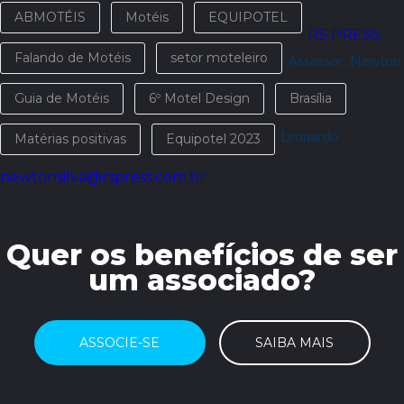
ABMOTÉIS
Motéis
EQUIPOTEL
RS PRESS
Falando de Motéis
setor moteleiro
Assessor: Newton
Guia de Motéis
6º Motel Design
Brasília
Leonardo
Matérias positivas
Equipotel 2023
newtonsilva@rspress.com.br
Quer os benefícios de ser
um associado?
ASSOCIE-SE
SAIBA MAIS