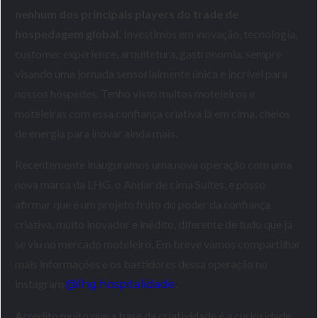
nenhum dos principais players do trade de
hospedagem global.
Investimos em inovação, tecnologia,
customer experience, arquitetura, gastronomia, sempre
visando uma jornada sensorialmente única e incrível para
nossos hóspedes. Tenho visto muitos moteleiros e
moteleiras com essa confiança criativa lá em cima, cheios
de energia para inovar ainda mais.
Recentemente inauguramos uma nova operação com uma
nova marca da LHG, o Andar de cima Suítes, e posso
afirmar que é um projeto fruto do poder da confiança
criativa, muito inovador e inédito, diferente de tudo que já
se viu no mercado moteleiro. Em breve vamos compartilhar
mais informações e os bastidores dessa operação no
instagram
.
@lhg.hospitalidade
Acredito muito que a base da criatividade é a curiosidade.