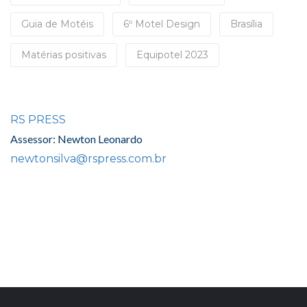
Guia de Motéis
6º Motel Design
Brasília
Matérias positivas
Equipotel 2023
RS PRESS
Assessor: Newton Leonardo
newtonsilva@rspress.com.br