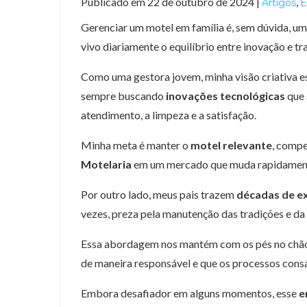
Publicado em 22 de outubro de 2024 |
,
Artigos
E
Gerenciar um motel em família é, sem dúvida, um
vivo diariamente o equilíbrio entre inovação e tr
Como uma gestora jovem, minha visão criativa 
sempre buscando
inovações tecnológicas
que 
atendimento, a limpeza e a satisfação.
Minha meta é manter o
motel relevante
, compe
Motelaria
em um mercado que muda rapidamente
Por outro lado, meus pais trazem
décadas de e
vezes, preza pela manutenção das tradições e da
Essa abordagem nos mantém com os pés no chão
de maneira responsável e que os processos consa
Embora desafiador em alguns momentos, esse
e