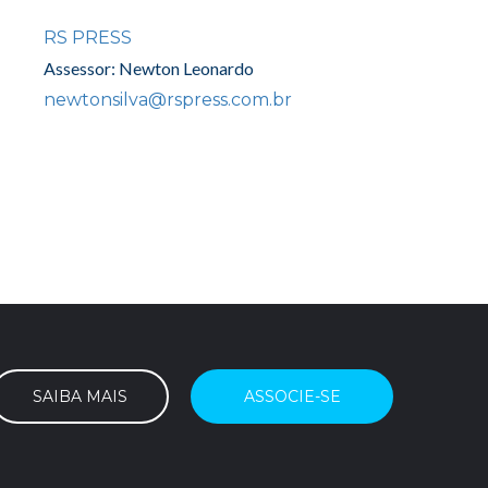
RS PRESS
Assessor: Newton Leonardo
newtonsilva@rspress.com.br
SAIBA MAIS
ASSOCIE-SE