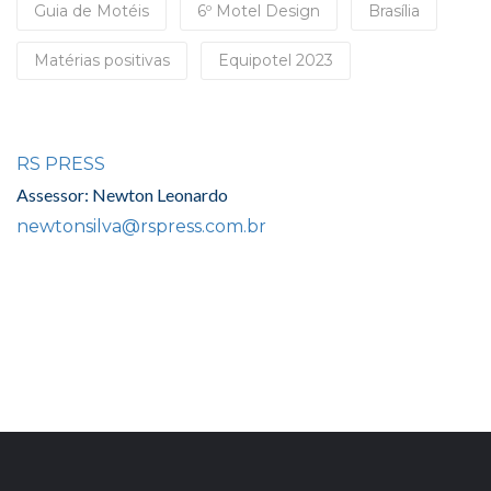
Guia de Motéis
6º Motel Design
Brasília
Matérias positivas
Equipotel 2023
RS PRESS
Assessor: Newton Leonardo
newtonsilva@rspress.com.br