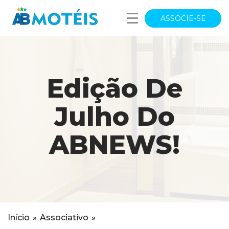
ASSOCIE-SE
Edição De
Julho Do
ABNEWS!
Início
»
Associativo
»