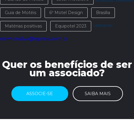
Guia de Motéis
6º Motel Design
Brasília
Leonardo
Matérias positivas
Equipotel 2023
newtonsilva@rspress.com.br
Quer os benefícios de ser
um associado?
ASSOCIE-SE
SAIBA MAIS