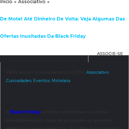
Início
»
Associativo
»
De Motel Até Dinheiro De Volta: Veja Algumas Das
Ofertas Inusitadas Da Black Friday
ASSOCIE-SE
Publicado em 14 de novembro de 2018 |
,
Associativo
,
,
Curiosidades
Eventos
Motelaria
Foto: Divulgação/ Tribeca Grill
A
se tornou um fenômeno de vendas
Black Friday
principalmente por causa das promoções de aparelhos
eletrônicos e eletrodomésticos. Nos últimos anos, porém, o