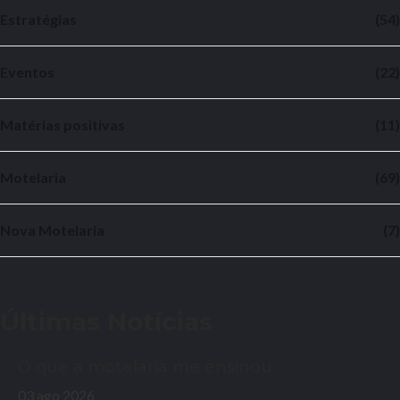
Estratégias
(54)
Eventos
(22)
Matérias positivas
(11)
Motelaria
(69)
Nova Motelaria
(7)
Últimas Notícias
O que a motelaria me ensinou
03 ago 2026