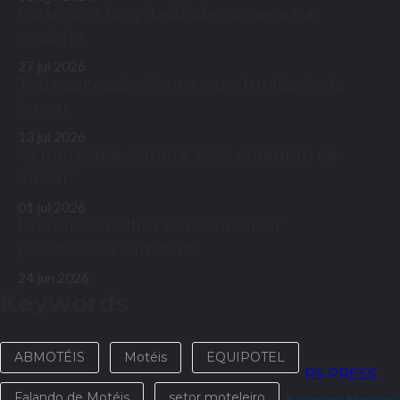
Quando a hospitalidade começa na
cozinha
27 jul 2026
Toda sucessão é uma oportunidade de
inovar
13 jul 2026
“A motelaria sempre teve coragem de
inovar”
01 jul 2026
Liderar é acolher e desenvolver
pessoas é o caminho
24 jun 2026
Keywords
ABMOTÉIS
Motéis
EQUIPOTEL
RS PRESS
Falando de Motéis
setor moteleiro
Assessor: Newton