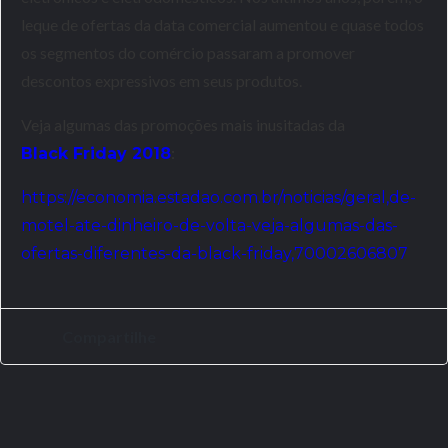
leque de ofertas da data comercial aumentou e quase todos
os segmentos do comércio passaram a promover
descontos expressivos em seus produtos.
Veja algumas das promoções mais inusitadas da
:
Black Friday 2018
https://economia.estadao.com.br/noticias/geral,de-
motel-ate-dinheiro-de-volta-veja-algumas-das-
ofertas-diferentes-da-black-friday,70002606807
Compartilhe