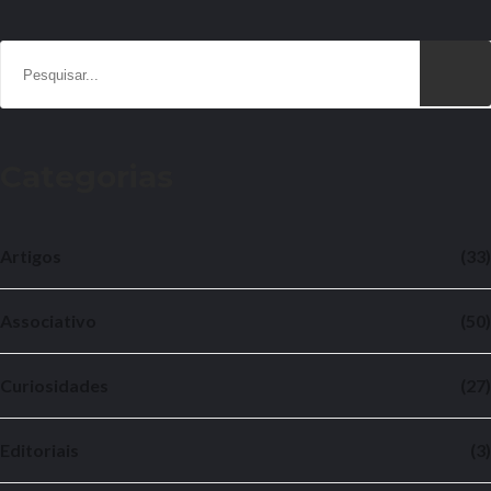
Categorias
Artigos
(33)
Associativo
(50)
Curiosidades
(27)
Editoriais
(3)