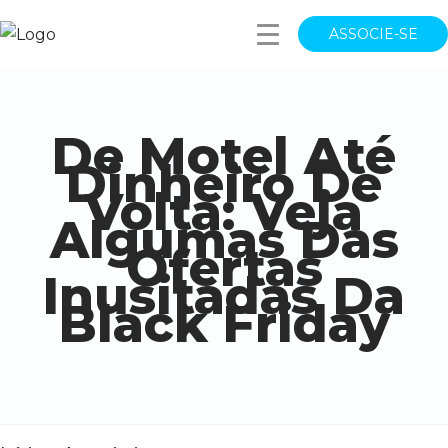
ASSOCIE-SE
De Motel Até
Dinheiro De
Volta: Veja
Algumas Das
Ofertas
Inusitadas Da
Black Friday