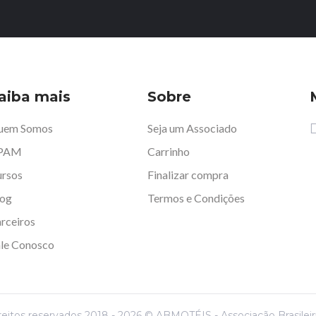
aiba mais
Sobre
uem Somos
Seja um Associado
PAM
Carrinho
rsos
Finalizar compra
log
Termos e Condições
rceiros
le Conosco
reitos reservados 2018 - 2026 © ABMOTÉIS - Associação Brasilei