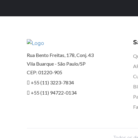
S
Rua Bento Freitas, 178, Conj. 43
Q
Vila Buarque - São Paulo/SP
A
CEP: 01220-905
Cu
+55 (11) 3223-7834
B
+55 (11) 94722-0134
Pa
Fa
Todos os di