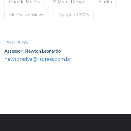
Guia de Motéis
6º Motel Design
Brasília
Matérias positivas
Equipotel 2023
RS PRESS
Assessor: Newton Leonardo
newtonsilva@rspress.com.br