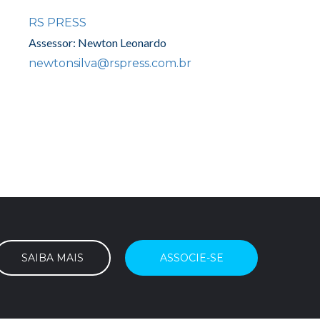
RS PRESS
Assessor: Newton Leonardo
newtonsilva@rspress.com.br
SAIBA MAIS
ASSOCIE-SE