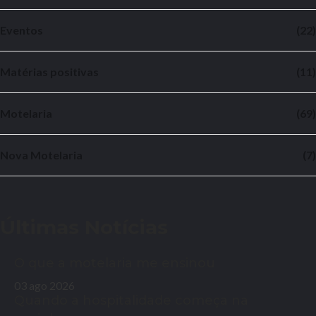
Eventos
(22)
Matérias positivas
(11)
Motelaria
(69)
Nova Motelaria
(7)
Últimas Notícias
O que a motelaria me ensinou
03 ago 2026
Quando a hospitalidade começa na