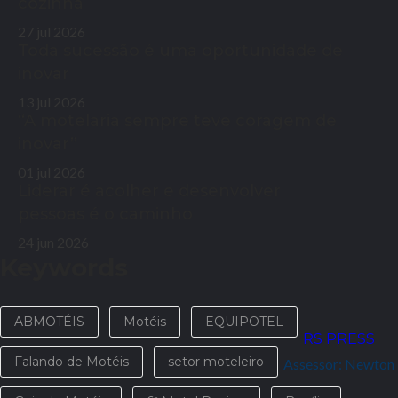
cozinha
27 jul 2026
Toda sucessão é uma oportunidade de
inovar
13 jul 2026
“A motelaria sempre teve coragem de
inovar”
01 jul 2026
Liderar é acolher e desenvolver
pessoas é o caminho
24 jun 2026
Keywords
ABMOTÉIS
Motéis
EQUIPOTEL
RS PRESS
Falando de Motéis
setor moteleiro
Assessor: Newton