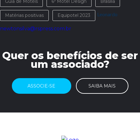
Guia de Motéis
6º Motel Design
Brasília
Leonardo
Matérias positivas
Equipotel 2023
newtonsilva@rspress.com.br
Quer os benefícios de ser
um associado?
ASSOCIE-SE
SAIBA MAIS