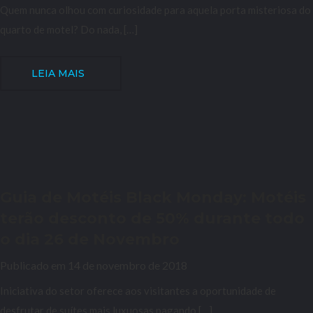
Quem nunca olhou com curiosidade para aquela porta misteriosa do
quarto de motel? Do nada, […]
LEIA MAIS
Guia de Motéis Black Monday: Motéis
terão desconto de 50% durante todo
o dia 26 de Novembro
Publicado em 14 de novembro de 2018
Iniciativa do setor oferece aos visitantes a oportunidade de
desfrutar de suítes mais luxuosas pagando […]