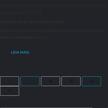
com foco em hospitalidade durante a
Equipotel 2018
Publicado em 17 de setembro de 2018
Objetivo é apresentar aos visitantes uma suíte que traz opções de
lazer e entretenimento em […]
LEIA MAIS
1
…
14
15
16
17