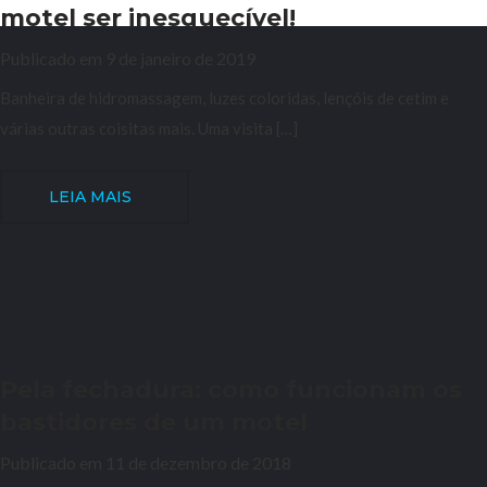
motel ser inesquecível!
Publicado em 9 de janeiro de 2019
Banheira de hidromassagem, luzes coloridas, lençóis de cetim e
várias outras coisitas mais. Uma visita […]
LEIA MAIS
Pela fechadura: como funcionam os
bastidores de um motel
Publicado em 11 de dezembro de 2018