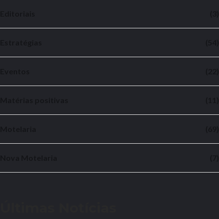
Editoriais
(3)
Estratégias
(54)
Eventos
(22)
Matérias positivas
(11)
Motelaria
(69)
Nova Motelaria
(7)
Últimas Notícias