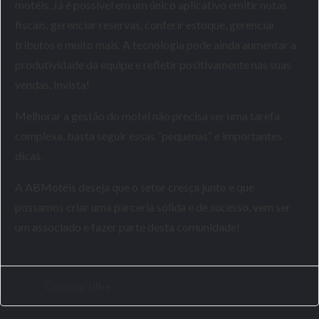
motéis. Já é possível em um único aplicativo emitir notas
fiscais, gerenciar reservas, conferir estoque, gerenciar
tributos e muito mais. A tecnologia pode ainda aumentar a
produtividade da equipe e refletir positivamente nas suas
vendas. Invista!
Melhorar a gestão do motel não precisa ser uma tarefa
complexa, basta seguir essas “pequenas” e importantes
dicas.
A ABMotéis deseja que o setor cresça junto e que
possamos criar uma parceria sólida e de sucesso, vem ser
um associado e fazer parte desta comunidade!
Compartilhe