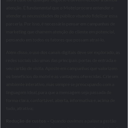
atenção. É fundamental que o Motel procure entender e
atender as necessidades do público visando fidelizar essa
parceria. Por isso, é necessário pensar em campanhas de
marketing que chamem atenção do cliente em potencial,
pensando em todos os fatores que possam atraí-lo.
Além disso, o uso dos canais digitais deve ser explorado, as
redes sociais são umas das principais portas de entrada e
seu cartão de visita. Aposte em campanhas que valorizem
os benefícios do motel e as vantagens oferecidas. Crie um
ambiente interativo, mas sempre se preocupando com a
linguagem ideal, para que a mensagem seja passada de
forma clara, confortável, aberta, informativa e, acima de
tudo, atrativa;
Redução de custos –
Quando ouvimos a palavra gestão