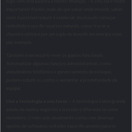
logo vem uma palavra à mente: finanças, – e, sim, ela é muito
importante! Porém, mais do que saber onde investir, saber
onde é possível reduzir é essencial. Você pode começar
reduzindo o uso de recursos naturais, como trocar o
chuveiro elétrico por um a gás ou investir em energia solar,
por exemplo.
Também é necessário rever os gastos funcionais.
Automatizar algumas funções administrativas, como
atendimento telefônico e gerenciamento de estoque,
podem reduzir os custos e aumentar a produtividade da
equipe;
Use a tecnologia a seu favor –
A tecnologia é uma grande
aliada de muitos negócios e isso não é diferente no setor
moteleiro. O mercado atualmente conta com diversas
opções de softwares voltados especificamente para os