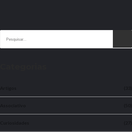
Categorias
Artigos
(33)
Associativo
(50)
Curiosidades
(27)