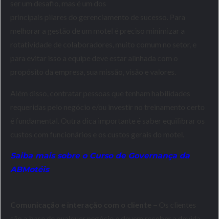
ser um desafio, mas é um dos
principais pilares do gerenciamento de sucesso. Para
melhorar a gestão de um motel é preciso minimizar a
rotatividade de colaboradores, muito comum no setor, e
para evitar isso a equipe deve estar alinhada com o
propósito da empresa, sua missão, visão e valores.
Além disso, contratar pessoas que tenham habilidades
requeridas pelo negócio e/ou investir no treinamento certo
é fundamental. Outra dica importante é saber equilibrar os
custos com funcionários e os custos gerais do motel.
Saiba mais sobre o Curso de Governança da
ABMotéis
Comunicação e interação com o cliente –
Os clientes
são a base de qualquer negócio e devem receber a devida