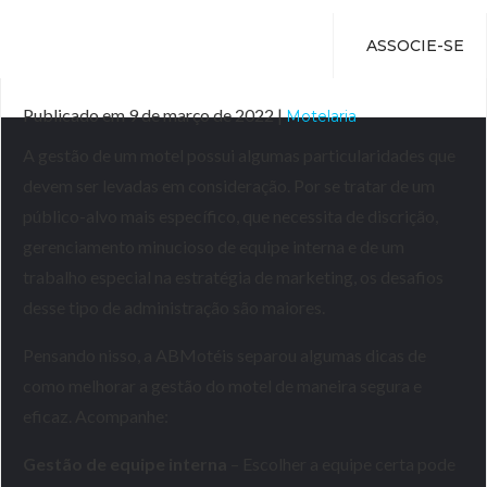
ASSOCIE-SE
Publicado em 9 de março de 2022 |
Motelaria
A gestão de um motel possui algumas particularidades que
devem ser levadas em consideração. Por se tratar de um
público-alvo mais específico, que necessita de discrição,
gerenciamento minucioso de equipe interna e de um
trabalho especial na estratégia de marketing, os desafios
desse tipo de administração são maiores.
Pensando nisso, a ABMotéis separou algumas dicas de
como melhorar a gestão do motel de maneira segura e
eficaz. Acompanhe:
Gestão de equipe interna
– Escolher a equipe certa pode