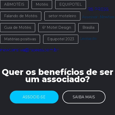
ABMOTÉIS
Motéis
EQUIPOTEL
RS PRESS
Falando de Motéis
setor moteleiro
Assessor: Newton
Guia de Motéis
6º Motel Design
Brasília
Leonardo
Matérias positivas
Equipotel 2023
newtonsilva@rspress.com.br
Quer os benefícios de ser
um associado?
ASSOCIE-SE
SAIBA MAIS